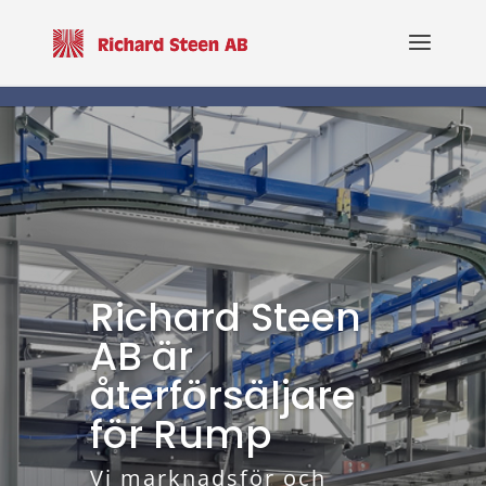
Richard Steen
AB är
återförsäljare
för Rump
Vi marknadsför och