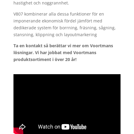
hastighet och noggrannhet.
V807 kombinerar alla dessa funktioner för en
imponerande ekonomisk fördel jämfört med
dedikerade system för borrning, fräsning, sågning,
stansning, klippning och layoutmarkering
Ta en kontakt så berättar vi mer om Voortmans
lösningar. Vi har jobbat med Voortmans
produktsortiment i över 20 år!